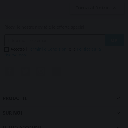
Torna all'inizio

Ricevi le nostre novità e le offerte speciali
Accetto i
Termini e Condizioni
e la
Politica sulla
riservatezza.
Facebook
Twitter
Instagram
LinkedIn
PRODOTTI

SUR NOI

IL TUO ACCOUNT
