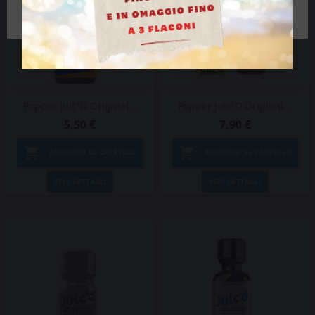
Popper Juic'D Original...
Popper Juic'D Original...
5,50 €
7,90 €


AGGIUNGI AL CARRELLO
AGGIUNGI AL CARRELLO
VEDI DETTAGLI
VEDI DETTAGLI