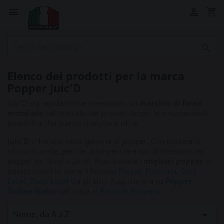
shopping_cart



Elenco dei prodotti per la marca
Popper Juic'D
Juic'D sta rapidamente diventando un
marchio di fama
mondiale
nel mercato dei popper. Scopri le innumerevoli
possibilità che questo marchio ti offre.
Juic'D
offre una vasta gamma di popper. Con miscela di
nitrito di amile, pentile, amil-pentile e con dimensioni del
popper da 10 ml a 24 ml. Puoi trovare i
migliori popper
di
questo marchio come il famoso
Popper Platinum
,
Gold
Label
,
Black Label
tra gli altri
.
Acquista ora su
Popper
Online Italia
dall'unità ai
Pacco di Poppers
.
Nome, da A a Z
