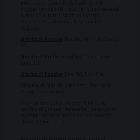
Indipendentemente dal fatto che il
popper venga utilizzato per scopi sessuali
o ricreativi, tutti i nitriti consentiti in
Europa sono disponibili nel nostro
negozio.
Nitrito di Propile
: Diablo, Mini Fist, Crazy,
BB
Nitrito di Amile
:
Amyl, Juic'D Platinum,
Iron Fist
Nitrito di Pentile
: Boy, BB, Iron Fist
Miscela di Nitriti
:
Juice Zero, Pur Amyl
Propyl, Dominator
Ricorda che qui su Popper Online, la
vendita di popper viene effettuata con la
massima trasparenza e con un servizio
clienti 7 giorni su 7.
Metodi di pagamento accettati