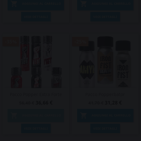


AGGIUNGI AL CARRELLO
AGGIUNGI AL CARRELLO
VEDI DETTAGLI
VEDI DETTAGLI
-35%
-25%
Pacco Popper Extra Forte
Pacco Popperbator
36,66 €
31,28 €
56,40 €
41,70 €


AGGIUNGI AL CARRELLO
AGGIUNGI AL CARRELLO
VEDI DETTAGLI
VEDI DETTAGLI