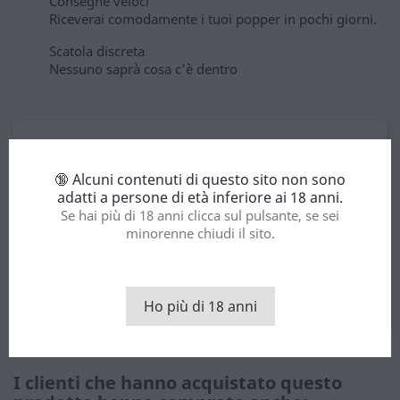
Consegne veloci
Riceverai comodamente i tuoi popper in pochi giorni.
Scatola discreta
Nessuno saprà cosa c'è dentro
Descrizione
Dettagli del prodotto
🔞 Alcuni contenuti di questo sito non sono
adatti a persone di età inferiore ai 18 anni.
Chi conosce i popper sa che il marchio Juic'D è un
Se hai più di 18 anni clicca sul pulsante, se sei
marchio vincente.
minorenne chiudi il sito.
Questo Popper Juic'D Gold Label 24ml si unisce alla
già lunga lista di popper Juic'D che deliziano gli
utenti di tutto il mondo.
Ho più di 18 anni
I clienti che hanno acquistato questo