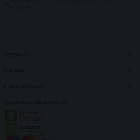
Accetto i
Termini e Condizioni
e la
Politica sulla
riservatezza.
Facebook
Twitter
Instagram
LinkedIn
PRODOTTI

SUR NOI

IL TUO ACCOUNT

INFORMAZIONI NEGOZIO