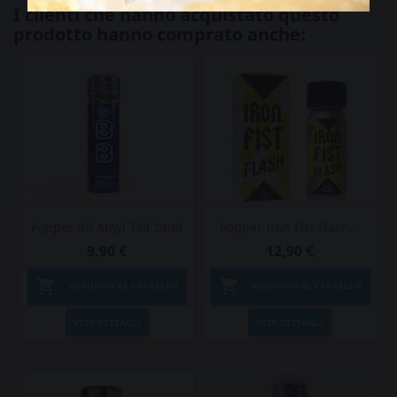
I clienti che hanno acquistato questo
prodotto hanno comprato anche:
Popper BB Amyl Tall 24ml
Popper Iron Fist Flash...
9,90 €
12,90 €


AGGIUNGI AL CARRELLO
AGGIUNGI AL CARRELLO
VEDI DETTAGLI
VEDI DETTAGLI