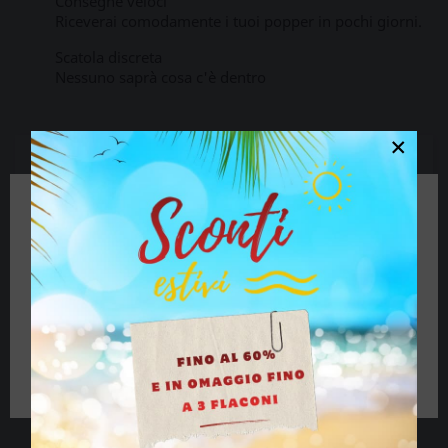
Consegne veloci
Riceverai comodamente i tuoi popper in pochi giorni.
Scatola discreta
Nessuno saprà cosa c'è dentro
×
Descrizione
Dettagli del prodotto
🔞 Alcuni contenuti di questo sito non sono
Sicuramente un popper per i più esperti, il Popper
adatti a persone di età inferiore ai 18 anni.
Juic'D Maximum 10 ml è nitrito di amile puro al
Se hai più di 18 anni clicca sul pulsante, se sei
99%. Questo popper è tutto ciò che ti serve per un
minorenne chiudi il sito.
viaggio di piacere senza fine.
Nemmeno le sessioni più intense sono una sfida
per questo popper mega forte e i suoi effetti
lunghissimi.
Ho più di 18 anni