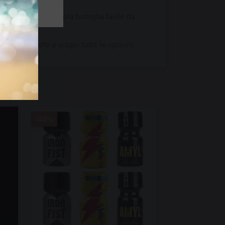
ropile in una piccola bottiglia facile da
nel nostro sito e scopri tutte le opzioni.
-40%