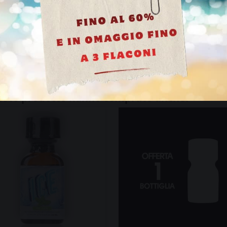
i del marchio Juic'D Il meglio dei popper in nitrito di pentile e p
 molto da scegliere nel nostro negozio Popper online Italia. Naviga 
uesto prodotto hanno comprato anche: