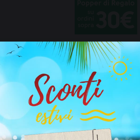
Pagamento 100% sicuro
Nessun riferimento a Pop
Consegne veloci
Riceverai comodamente i
Scatola discreta
Nessuno saprà cosa c'è 
contenuti di questo sito non sono adatti a persone di età inf
anni.
 hai più di 18 anni clicca sul pulsante, se sei minorenne chiudi il si
to
li stessi dopo aver provato Pacco Popper Torino.
Ho più di 18 anni