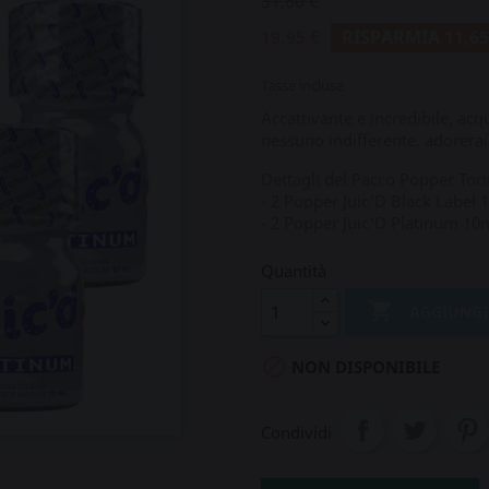
31,60 €
19,95 €
RISPARMIA 11,65
Tasse incluse
Accattivante e incredibile, ac
nessuno indifferente. adorerai
Dettagli del Pacco Popper Tori
- 2 Popper Juic'D Black Label 
- 2 Popper Juic'D Platinum 10
Quantità

AGGIUNGI

NON DISPONIBILE
Condividi