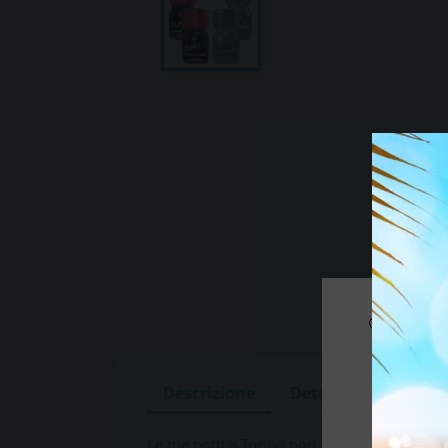
🔞 Alcuni 
Se
Descrizione
Dettagli del prodot
Le tue notti a Torino non saranno mai più g