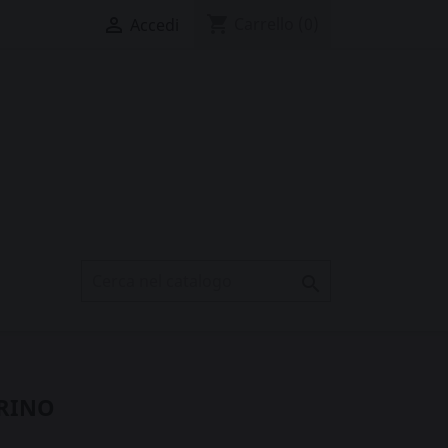
shopping_cart

Carrello
(0)
Accedi

RINO