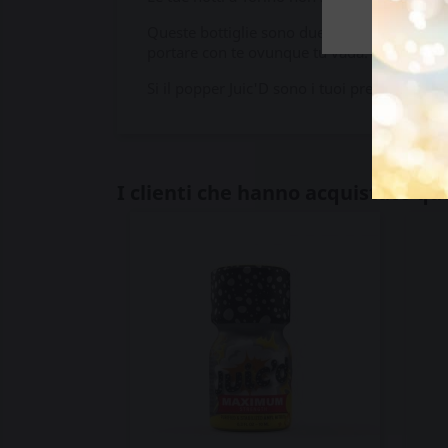
Queste bottiglie sono due dei popper più amat
portare con te ovunque tu vada.
Si il popper Juic'D sono i tuoi preferiti, hai
I clienti che hanno acquistato q