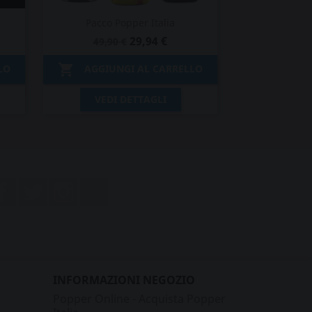
Pacco Popper Italia
29,94 €
49,90 €

LO
AGGIUNGI AL CARRELLO
Anteprima

VEDI DETTAGLI
Facebook
Twitter
Instagram
LinkedIn
INFORMAZIONI NEGOZIO
Popper Online - Acquista Popper