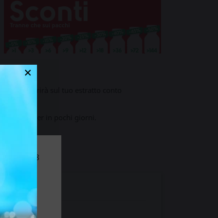
×
pers apparirà sul tuo estratto conto
 tuoi popper in pochi giorni.
dentro
eriore ai 18
to.