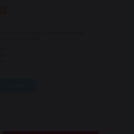
 €
quistare Pacco Popper Torino non lasciano
 queste perle Juic'D.
no:
10ml
ml
 AL CARRELLO