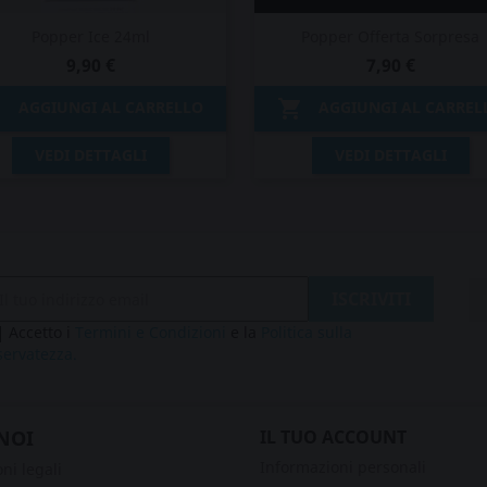
Popper Ice 24ml
Popper Offerta Sorpresa
9,90 €
7,90 €


AGGIUNGI AL CARRELLO
AGGIUNGI AL CARREL
Anteprima
Anteprima


VEDI DETTAGLI
VEDI DETTAGLI
Accetto i
Termini e Condizioni
e la
Politica sulla
servatezza.
NOI
IL TUO ACCOUNT
Informazioni personali
ni legali