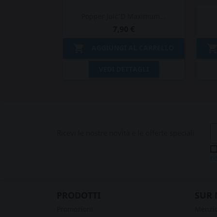
Popper Juic'D Maximum...
7,90 €

AGGIUNGI AL CARRELLO
Anteprima

VEDI DETTAGLI
Ricevi le nostre novità e le offerte speciali
ri
PRODOTTI
SUR 
Promozioni
Menzio