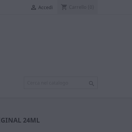
shopping_cart

Carrello
(0)
Accedi

IGINAL 24ML