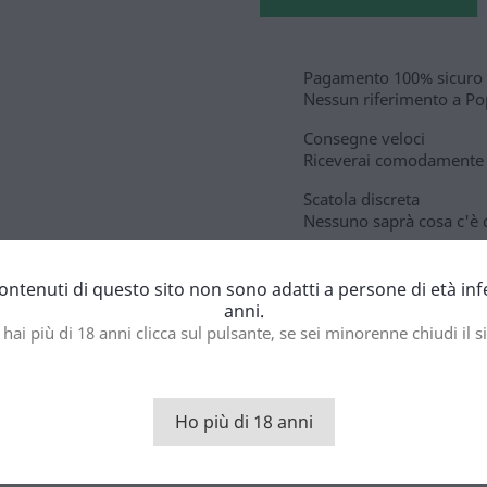
Pagamento 100% sicuro
Nessun riferimento a Pop
Consegne veloci
Riceverai comodamente i
Scatola discreta
Nessuno saprà cosa c'è 
contenuti di questo sito non sono adatti a persone di età inf
anni.
to
 hai più di 18 anni clicca sul pulsante, se sei minorenne chiudi il si
di propile ora. Come tutti gli altri popper Juic'D lo garantisce in 
nche nel nostro punto vendita popper nelle versioni di 10ml.
Ho più di 18 anni
gonomica per un facile utilizzo.