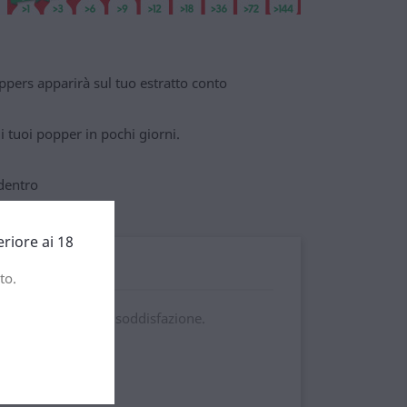
pers apparirà sul tuo estratto conto
 tuoi popper in pochi giorni.
dentro
eriore ai 18
to.
potenza, intensità e soddisfazione.