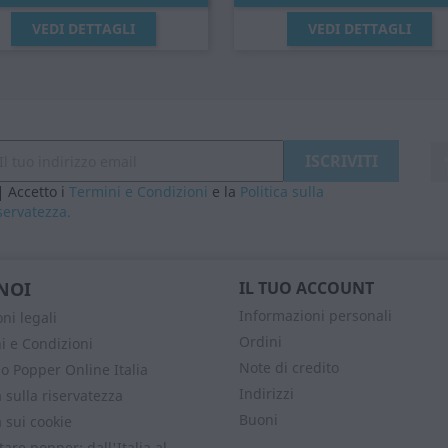
Anteprima
Anteprima


VEDI DETTAGLI
VEDI DETTAGLI
Accetto i
Termini e Condizioni
e la
Politica sulla
servatezza.
NOI
IL TUO ACCOUNT
Informazioni personali
ni legali
Ordini
i e Condizioni
Note di credito
o Popper Online Italia
Indirizzi
a sulla riservatezza
Buoni
a sui cookie
are popper: dall'Italia al