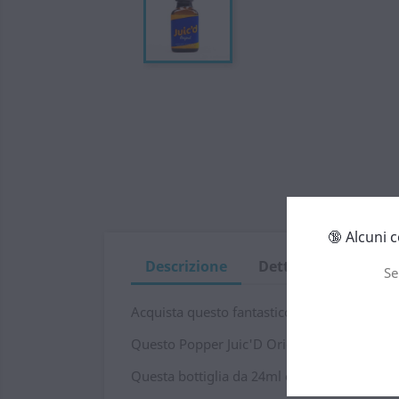
🔞 Alcuni 
Descrizione
Dettagli del prodot
Se
Acquista questo fantastico popper in nitrito 
Questo Popper Juic'D Original disponibile a
Questa bottiglia da 24ml è estremamente er