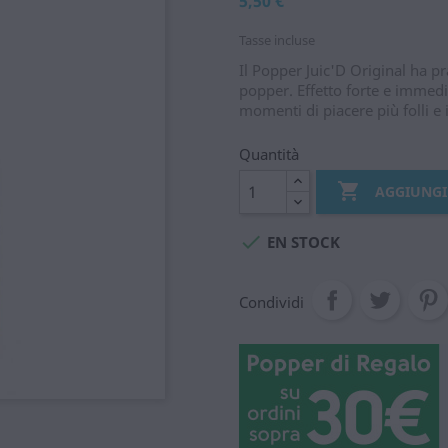
5,50 €
Tasse incluse
Il Popper Juic'D Original ha p
popper. Effetto forte e immedia
momenti di piacere più folli e 
Quantità

AGGIUNGI

EN STOCK
Condividi