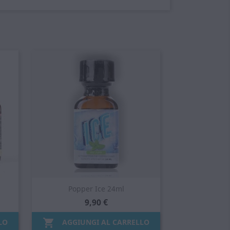
.
Popper Ice 24ml
9,90 €

LO
AGGIUNGI AL CARRELLO