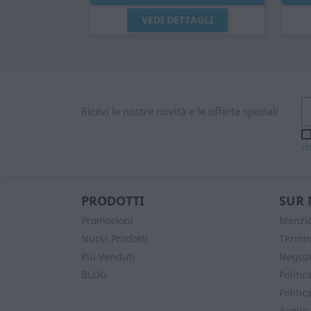
Anteprima

VEDI DETTAGLI
Ricevi le nostre novità e le offerte speciali
ri
PRODOTTI
SUR 
Promozioni
Menzio
Nuovi Prodotti
Termin
Più Venduti
Negozi
BLOG
Politic
Politic
Acquist