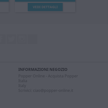
Anteprima

VEDI DETTAGLI
Facebook
Twitter
Instagram
LinkedIn
INFORMAZIONI NEGOZIO
Popper Online - Acquista Popper
Italia
Italy
Scrivici:
ciao@popper-online.it