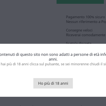
Pagamento 100% sicuro
Nessun riferimento a Pop
Consegne veloci
Riceverai comodamente i
Scatola discreta
Nessuno saprà cosa c'è 
contenuti di questo sito non sono adatti a persone di età inf
anni.
 hai più di 18 anni clicca sul pulsante, se sei minorenne chiudi il si
to
è uno scherzo. Euforia e dilatazione. Tutto ciò che i migliori popper
Ho più di 18 anni