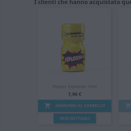
I clienti che hanno acquistato q
Popper Explosive 10ml
7,90 €

AGGIUNGI AL CARRELLO
Anteprima

VEDI DETTAGLI