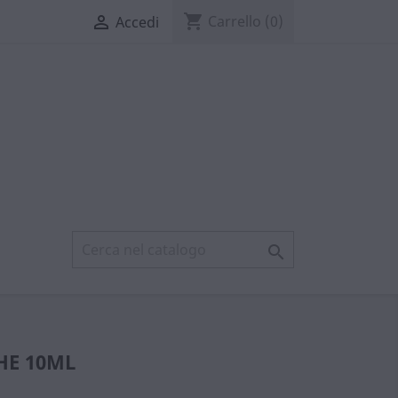
shopping_cart

Carrello
(0)
Accedi

HE 10ML