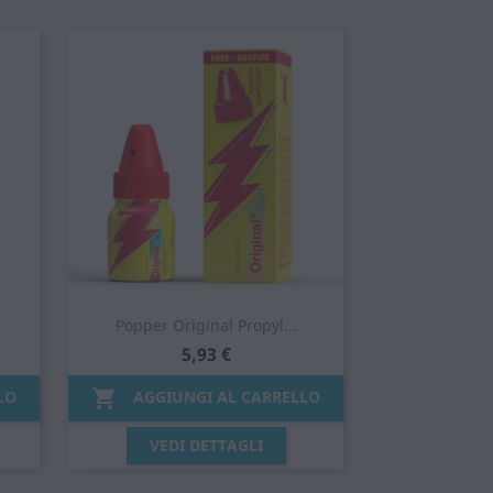
Popper Original Propyl...
5,93 €

LO
AGGIUNGI AL CARRELLO
Anteprima

VEDI DETTAGLI