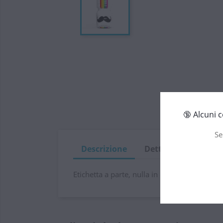
🔞 Alcuni 
Se
Descrizione
Dettagli del prodot
Etichetta a parte, nulla in questa bottiglia 