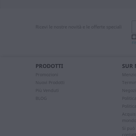
Ricevi le nostre novità e le offerte speciali
ri
PRODOTTI
SUR 
Promozioni
Menzio
Nuovi Prodotti
Termin
Più Venduti
Negozi
BLOG
Politic
Politic
Acquist
mond
Si può
contatt