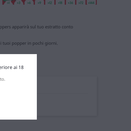
pers apparirà sul tuo estratto conto
 tuoi popper in pochi giorni.
dentro
eriore ai 18
to.
 hanno da offrire.