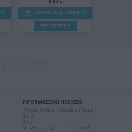
9,90 €

LO
AGGIUNGI AL CARRELLO
Anteprima

VEDI DETTAGLI
Facebook
Twitter
Instagram
LinkedIn
INFORMAZIONI NEGOZIO
Popper Online - Acquista Popper
Italia
Italy
Scrivici:
ciao@popper-online.it