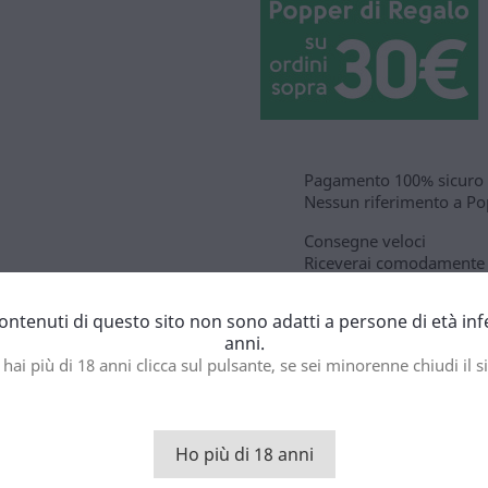
Pagamento 100% sicuro
Nessun riferimento a Pop
Consegne veloci
Riceverai comodamente i
Scatola discreta
contenuti di questo sito non sono adatti a persone di età inf
Nessuno saprà cosa c'è 
anni.
 hai più di 18 anni clicca sul pulsante, se sei minorenne chiudi il si
to
Ho più di 18 anni
di popper Fist Fucking e ottieni l'alleato più potente.