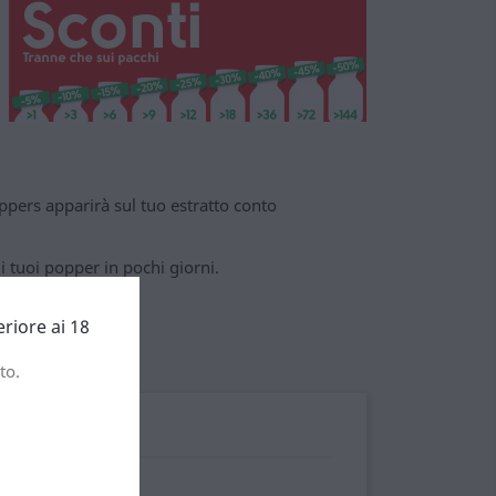
pers apparirà sul tuo estratto conto
 tuoi popper in pochi giorni.
eriore ai 18
dentro
to.