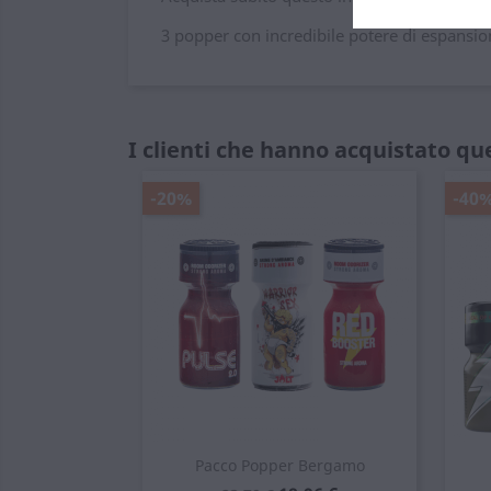
3 popper con incredibile potere di espansion
I clienti che hanno acquistato q
-20%
-40
Pacco Popper Bergamo