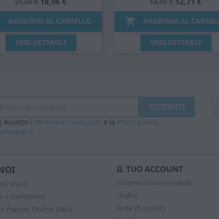
18,96 €
12,71 €
31,60 €
14,95 €


AGGIUNGI AL CARRELLO
AGGIUNGI AL CARREL
Anteprima
Anteprima


VEDI DETTAGLI
VEDI DETTAGLI
Accetto i
Termini e Condizioni
e la
Politica sulla
servatezza.
NOI
IL TUO ACCOUNT
Informazioni personali
ni legali
Ordini
i e Condizioni
Note di credito
o Popper Online Italia