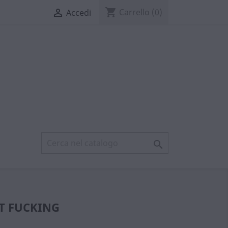
shopping_cart

Carrello
(0)
Accedi

T FUCKING