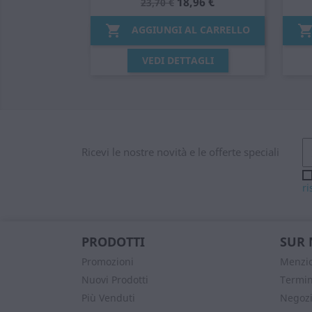
18,96 €
23,70 €

AGGIUNGI AL CARRELLO
Anteprima

VEDI DETTAGLI
Ricevi le nostre novità e le offerte speciali
ri
PRODOTTI
SUR 
Promozioni
Menzio
Nuovi Prodotti
Termin
Più Venduti
Negozi