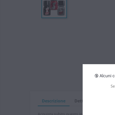
🔞 Alcuni 
Se
Descrizione
Dettagli del prodot
Acquista subito questo incredibile pacchetto 