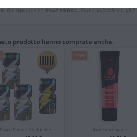
e, alta capacità a un prezzo minimo... Cosa si può volere di più?
uesto prodotto hanno comprato anche:
%
-15%
Pacco Popper Gold Amile
Lubrificante Anale...