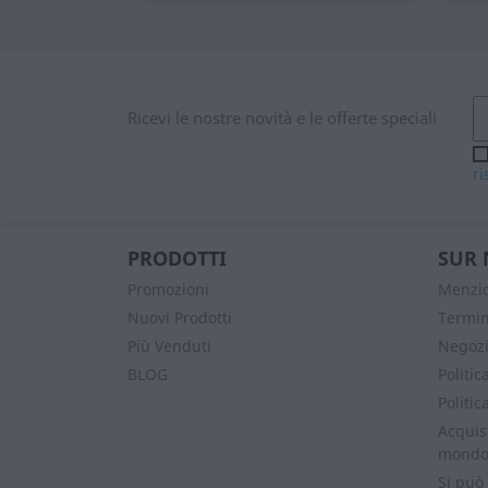
Ricevi le nostre novità e le offerte speciali
ri
PRODOTTI
SUR 
Promozioni
Menzio
Nuovi Prodotti
Termin
Più Venduti
Negozi
BLOG
Politic
Politic
Acquist
mond
Si può