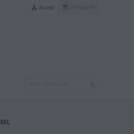
shopping_cart

Carrello
(0)
Accedi

4ML