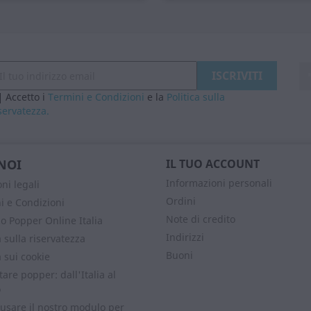
Accetto i
Termini e Condizioni
e la
Politica sulla
servatezza.
NOI
IL TUO ACCOUNT
Informazioni personali
ni legali
Ordini
i e Condizioni
Note di credito
o Popper Online Italia
Indirizzi
a sulla riservatezza
Buoni
a sui cookie
are popper: dall'Italia al
o
 usare il nostro modulo per