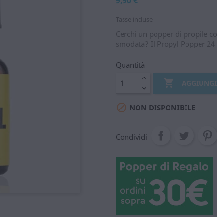
9,90 €
Tasse incluse
Cerchi un popper di propile co
smodata? Il Propyl Popper 24 m
Quantità

AGGIUNGI

NON DISPONIBILE
Condividi