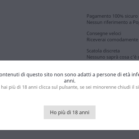
Pagamento 100% sicuro
Nessun riferimento a Pop
Consegne veloci
Riceverai comodamente i
Scatola discreta
Nessuno saprà cosa c'è 
contenuti di questo sito non sono adatti a persone di età inf
anni.
to
 hai più di 18 anni clicca sul pulsante, se sei minorenne chiudi il si
nere la stessa qualità e intensità ma con un popper di propile, que
Ho più di 18 anni
cosa che non ti lascerà indifferente.