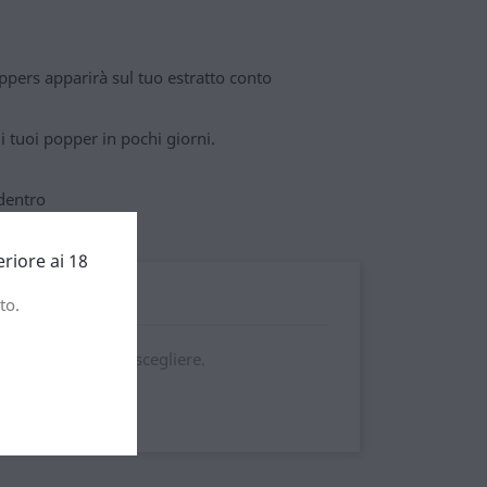
pers apparirà sul tuo estratto conto
 tuoi popper in pochi giorni.
dentro
eriore ai 18
to.
sta è l'opzione da scegliere.