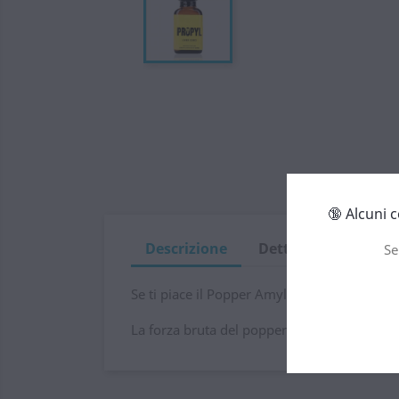
🔞 Alcuni 
Descrizione
Dettagli del prodot
Se
Se ti piace il Popper Amyl 24 ml e vuoi otte
La forza bruta del popper Propyl 24ml è qual