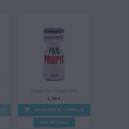
Popper Pur Propyl 10ml
6,90 €

LO
AGGIUNGI AL CARRELLO
Anteprima

VEDI DETTAGLI