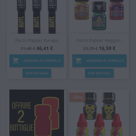
Pacco Popper Europa
Pacco Popper Reggio...
46,41 €
16,59 €
71,40 €
23,70 €


AGGIUNGI AL CARRELLO
AGGIUNGI AL CARRELLO
VEDI DETTAGLI
VEDI DETTAGLI
-35%