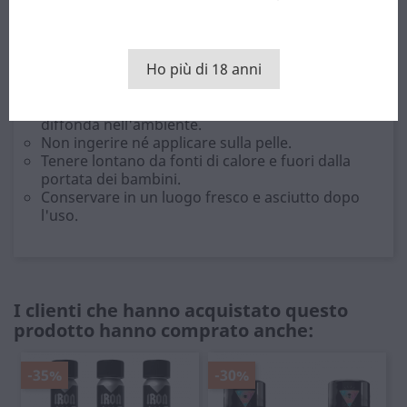
giorno successivo. Questo pacchetto è ideale per
chi desidera esplorare sensazioni diverse con
marchi riconosciuti a livello internazionale.
Ho più di 18 anni
Consigli per l'applicazione
Aprire il flacone e lasciare che l'aroma si
diffonda nell'ambiente.
Non ingerire né applicare sulla pelle.
Tenere lontano da fonti di calore e fuori dalla
portata dei bambini.
Conservare in un luogo fresco e asciutto dopo
l'uso.
I clienti che hanno acquistato questo
prodotto hanno comprato anche:
-35%
-30%