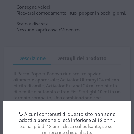
Consegne veloci
Riceverai comodamente i tuoi popper in pochi giorni.
Scatola discreta
Nessuno saprà cosa c'è dentro
Descrizione
Dettagli del prodotto
Il Pacco Popper Padova riunisce tre opzioni
altamente apprezzate: Activator Ultramyl 24 ml con
nitrito di amile, Activator Butanol 24 ml con nitrito
di pentile e butanolo e Iron Fist Starlight 10 ml in un
formato compatto. Una combinazione che
garantisce varietà, potenza e praticità a ogni
utilizzo.
🔞 Alcuni contenuti di questo sito non sono
adatti a persone di età inferiore ai 18 anni.
Approfitta dell'acquisto di popper con una
Se hai più di 18 anni clicca sul pulsante, se sei
consegna comoda, discreta e veloce. Aggiungilo al
minorenne chiudi il sito.
carrello, paga in modo sicuro e ricevilo a casa il