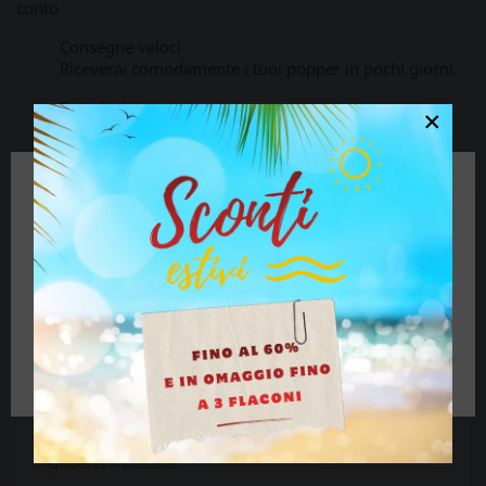
conto
Consegne veloci
Riceverai comodamente i tuoi popper in pochi giorni.
Scatola discreta
×
Nessuno saprà cosa c'è dentro
🔞 Alcuni contenuti di questo sito non sono
adatti a persone di età inferiore ai 18 anni.
Descrizione
Dettagli del prodotto
Se hai più di 18 anni clicca sul pulsante, se sei
minorenne chiudi il sito.
Creato appositamente per il fisting, la sua
consistenza e spessore sono stati studiati per la
massima lubrificazione e il massimo piacere.
Ho più di 18 anni
Facile da usare ea base d'acqua, non unge, non
macchia, incolore, inodore e insapore. È
compatibile con i preservativi e basta applicare la
quantità desiderata dove è più necessario e poi
godersi il piacere.