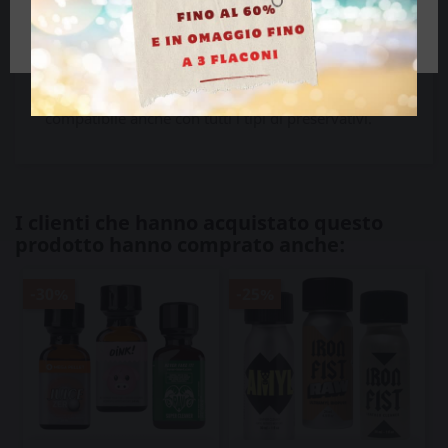
Ho più di 18 anni
appassionati di fisting e da coloro a cui piace
testare continuamente i propri limiti.
Inodore, insapore, antimacchia e non tossico,
amerai questo lubrificante a lunga durata
compatibile anche con tutti i tipi di preservativi.
I clienti che hanno acquistato questo
prodotto hanno comprato anche:
-30%
-25%