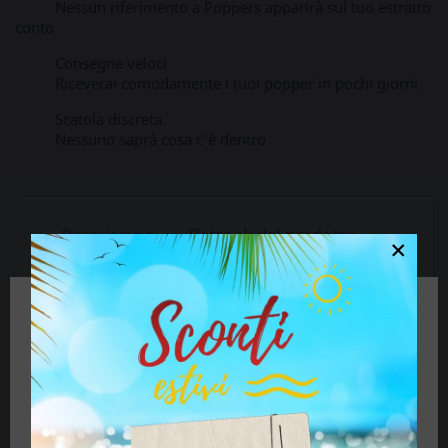
Nessun riferimento a Poppers apparirà sul tuo estratto
conto
Consegne veloci
Riceverai comodamente i tuoi popper in pochi giorni.
Scatola discreta
Nessuno saprà cosa c'è dentro
Descrizione
Dettagli del prodotto
×
Creato come lubrificante per uso veterinario, si è
subito reso conto di quanto sia efficace ed
🔞 Alcuni contenuti di questo sito non sono
economico. Basta aggiungere acqua a questa
adatti a persone di età inferiore ai 18 anni.
polvere e puoi creare immediatamente il tuo
Se hai più di 18 anni clicca sul pulsante, se sei
lubrificante.
minorenne chiudi il sito.
Il J-Lube è così efficace che può essere utilizzato con
giocattoli sessuali di grandi dimensioni come dildo
o plug XXL. È anche molto ricercato dagli