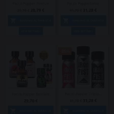
Pacco Popper Firenze
Pacco Popperbator
20,79 €
31,28 €
29,70 €
41,70 €


AGGIUNGI AL CARRELLO
AGGIUNGI AL CARRELLO
VEDI DETTAGLI
VEDI DETTAGLI
-25%
Pacco Popper Triplo...
Pacco Popper Bestiale
31,28 €
29,70 €
41,70 €


AGGIUNGI AL CARRELLO
AGGIUNGI AL CARRELLO