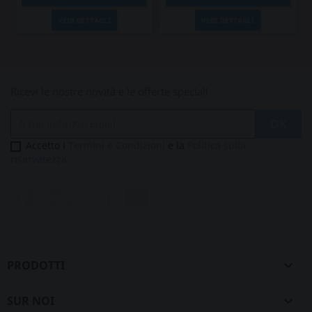
VEDI DETTAGLI
VEDI DETTAGLI
Ricevi le nostre novità e le offerte speciali
Accetto i
Termini e Condizioni
e la
Politica sulla
riservatezza.
Facebook
Twitter
Instagram
LinkedIn
PRODOTTI

SUR NOI
