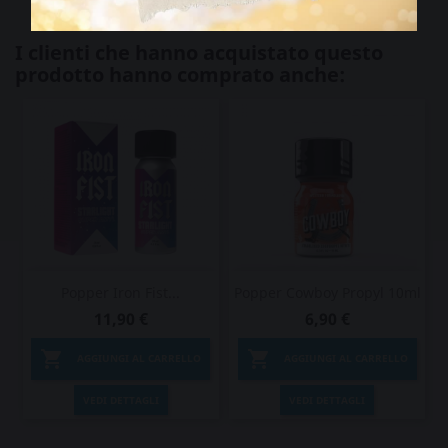
I clienti che hanno acquistato questo
prodotto hanno comprato anche:
Popper Iron Fist...
Popper Cowboy Propyl 10ml
11,90 €
6,90 €


AGGIUNGI AL CARRELLO
AGGIUNGI AL CARRELLO
VEDI DETTAGLI
VEDI DETTAGLI