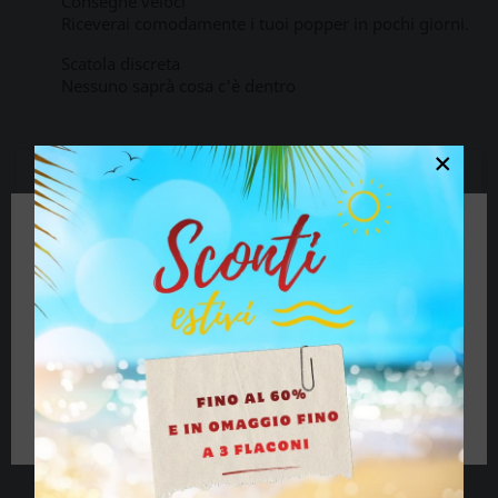
Consegne veloci
Riceverai comodamente i tuoi popper in pochi giorni.
Scatola discreta
Nessuno saprà cosa c'è dentro
×
Descrizione
Dettagli del prodotto
🔞 Alcuni contenuti di questo sito non sono
Oltre a questa versione di amile puro, la gamma
adatti a persone di età inferiore ai 18 anni.
Pur de Jolt include anche un popper di propile puro
Se hai più di 18 anni clicca sul pulsante, se sei
e uno con una miscela di amile e propile.
minorenne chiudi il sito.
Cercali nella categoria Popper Piccolo dal nostro
negozio Popper Online oppure visita la categoria
Packs Poppers dove puoi acquistare tutte e 3 le
versioni insieme ad un prezzo ancora più basso.
Ho più di 18 anni