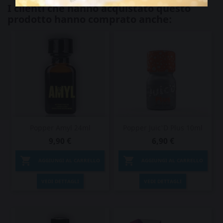
I clienti che hanno acquistato questo
prodotto hanno comprato anche:
Popper Amyl 24ml
Popper Juic'D Plus 10ml
9,90 €
6,90 €


AGGIUNGI AL CARRELLO
AGGIUNGI AL CARRELLO
VEDI DETTAGLI
VEDI DETTAGLI