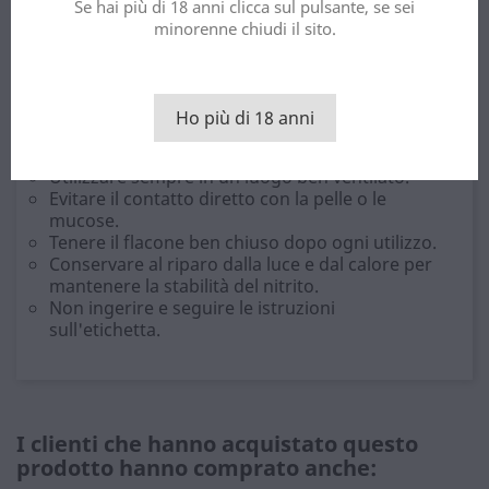
Se hai più di 18 anni clicca sul pulsante, se sei
resistente aiuta a preservare la composizione e
minorenne chiudi il sito.
garantisce sicurezza durante l'uso e la
conservazione. Trattandosi di un formato a lunga
conservazione, è importante conservarlo
correttamente per mantenerne intatte le proprietà.
Ho più di 18 anni
Consigli per l'applicazione
Utilizzare sempre in un luogo ben ventilato.
Evitare il contatto diretto con la pelle o le
mucose.
Tenere il flacone ben chiuso dopo ogni utilizzo.
Conservare al riparo dalla luce e dal calore per
mantenere la stabilità del nitrito.
Non ingerire e seguire le istruzioni
sull'etichetta.
I clienti che hanno acquistato questo
prodotto hanno comprato anche: