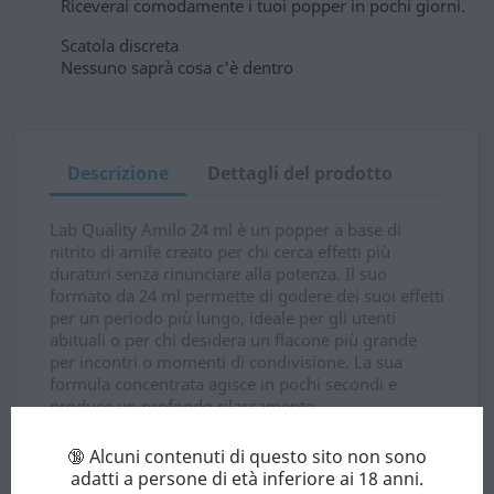
Riceverai comodamente i tuoi popper in pochi giorni.
Scatola discreta
Nessuno saprà cosa c'è dentro
Descrizione
Dettagli del prodotto
Lab Quality Amilo 24 ml è un popper a base di
nitrito di amile creato per chi cerca effetti più
duraturi senza rinunciare alla potenza. Il suo
formato da 24 ml permette di godere dei suoi effetti
per un periodo più lungo, ideale per gli utenti
abituali o per chi desidera un flacone più grande
per incontri o momenti di condivisione. La sua
formula concentrata agisce in pochi secondi e
produce un profondo rilassamento.
Il flacone più grande offre praticità e stabilità,
🔞 Alcuni contenuti di questo sito non sono
mantenendo la stessa qualità che caratterizza la
adatti a persone di età inferiore ai 18 anni.
gamma Lab Quality. Il suo design in vetro