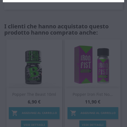
I clienti che hanno acquistato questo
prodotto hanno comprato anche:
Popper The Beast 10ml
Popper Iron Fist No...
6,90 €
11,90 €


AGGIUNGI AL CARRELLO
AGGIUNGI AL CARRELLO
VEDI DETTAGLI
VEDI DETTAGLI