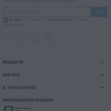
Ricevi le nostre novità e le offerte speciali
Accetto i
Termini e Condizioni
e la
Politica sulla
riservatezza.
Facebook
Twitter
Instagram
LinkedIn
PRODOTTI

SUR NOI

IL TUO ACCOUNT

INFORMAZIONI NEGOZIO