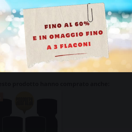
to
Ho più di 18 anni
Tunnel SH16B:
azione
uesto prodotto hanno comprato anche:
%