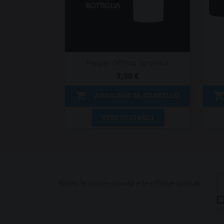
Popper Offerta Sorpresa
7,90 €

AGGIUNGI AL CARRELLO
Anteprima

VEDI DETTAGLI
Ricevi le nostre novità e le offerte speciali
ri