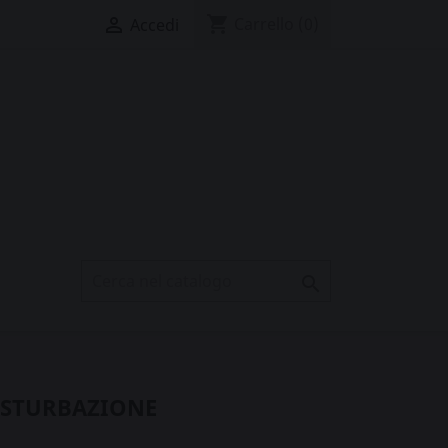
shopping_cart

Carrello
(0)
Accedi

ASTURBAZIONE