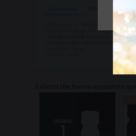
Descrizione
Dettagli del prodot
Informazioni sul Masturbatore The Trickel 
- Interno a coste per una maggiore soddisf
- Include tubetto di lubrificante
- Materiale super morbido ed elastico
- Lunghezza: 15 cm
- Diametro: 5 cm
I clienti che hanno acquistato q
-45