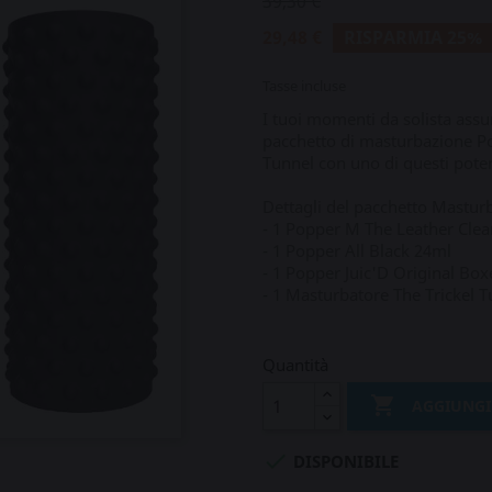
39,30 €
29,48 €
RISPARMIA 25%
Tasse incluse
I tuoi momenti da solista as
pacchetto di masturbazione P
Tunnel con uno di questi poten
Dettagli del pacchetto Mastur
- 1 Popper M The Leather Clea
- 1 Popper All Black 24ml
- 1 Popper Juic'D Original Bo
- 1 Masturbatore The Trickel T
Quantità

AGGIUNGI

DISPONIBILE