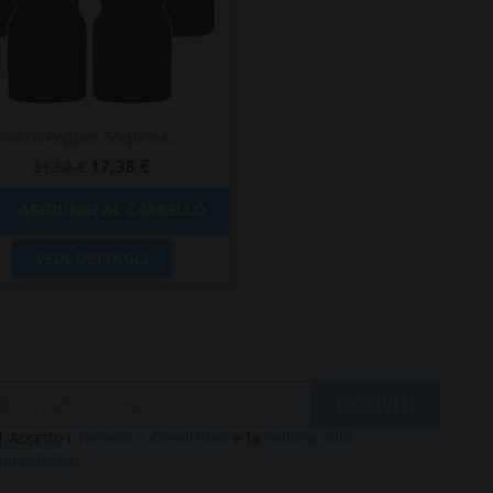
Pacco Popper Sorpresa...
17,38 €
31,60 €

AGGIUNGI AL CARRELLO
Anteprima

VEDI DETTAGLI
Accetto i
Termini e Condizioni
e la
Politica sulla
servatezza.