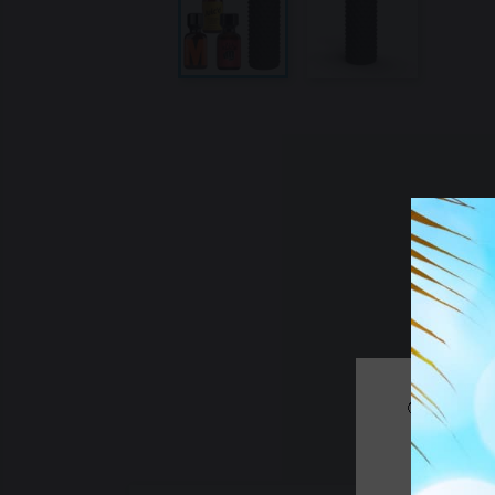
🔞 Alcuni 
Se