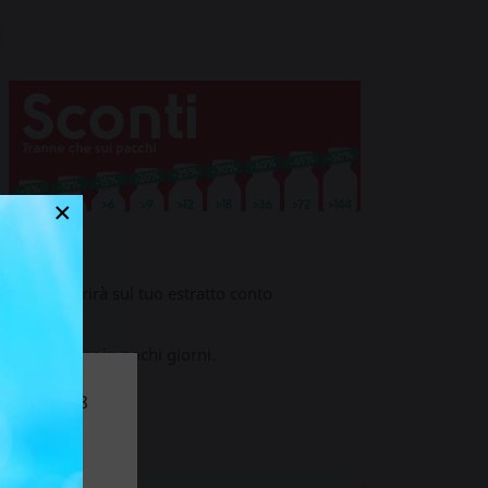
×
pers apparirà sul tuo estratto conto
 tuoi popper in pochi giorni.
eriore ai 18
dentro
to.