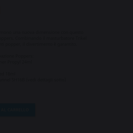
sumono una nuova dimensione con questo
oppers. Combinando il masturbatore Trikel
ti popper, il divertimento è garantito.
bazione Poppers:
ner Propyl 24ml
xed 18ml
unnel SH16B (vedi dettagli sotto)
 AL CARRELLO