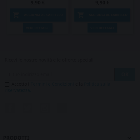
9,90 €
9,90 €


AGGIUNGI AL CARRELLO
AGGIUNGI AL CARRELLO
VEDI DETTAGLI
VEDI DETTAGLI
Ricevi le nostre novità e le offerte speciali
Accetto i
Termini e Condizioni
e la
Politica sulla
riservatezza.
Facebook
Twitter
Instagram
LinkedIn
PRODOTTI
