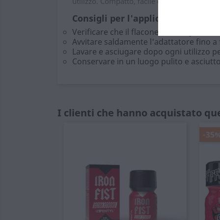
utilizzo. Compatto, facile da installare e ma
Consigli per l'applicazione
Verificare che il flacone sia compatibile
Avvitare saldamente l'adattatore fino a
Lavare e asciugare dopo ogni utilizzo p
Conservare in un luogo pulito e asciutto,
I clienti che hanno acquistato q
-35