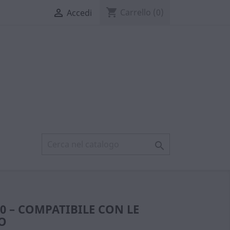
shopping_cart

Carrello
(0)
Accedi

0 – COMPATIBILE CON LE
O