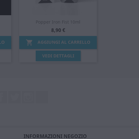
Popper Iron Fist 10ml
8,90 €

LO
AGGIUNGI AL CARRELLO
Anteprima

VEDI DETTAGLI
Facebook
Twitter
Instagram
LinkedIn
INFORMAZIONI NEGOZIO