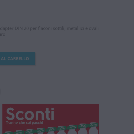
apter DIN 20 per flaconi sottili, metallici e ovali
uro.
 AL CARRELLO