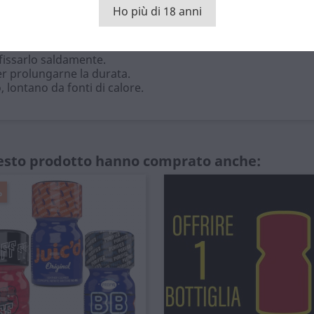
nutenere, è l'opzione pratica per accompagnare i tuoi prodotti pref
Ho più di 18 anni
 con una filettatura DIN 20.
 fissarlo saldamente.
er prolungarne la durata.
 lontano da fonti di calore.
uesto prodotto hanno comprato anche:
%