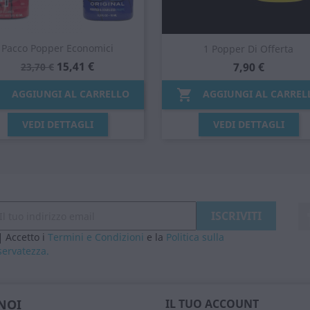
Pacco Popper Economici
1 Popper Di Offerta
15,41 €
7,90 €
23,70 €


AGGIUNGI AL CARRELLO
AGGIUNGI AL CARREL
Anteprima
Anteprima


VEDI DETTAGLI
VEDI DETTAGLI
Accetto i
Termini e Condizioni
e la
Politica sulla
servatezza.
NOI
IL TUO ACCOUNT